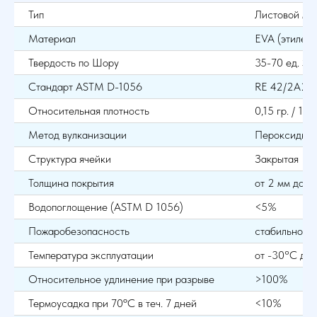
Тип
Листовой ма
Материал
EVA (этиленв
Твердость по Шору
35-70 ед. Sho
Стандарт ASTM D-1056
RE 42/2A2
Относительная плотность
0,15 гр. / 1 см
Метод вулканизации
Пероксидны
Структура ячейки
Закрытая
Толщина покрытия
от 2 мм до 2
Водопоглощение (ASTM D 1056)
<5%
Пожаробезопасность
стабильно пр
Температура эксплуатации
от -30°С до
Относительное удлинение при разрыве
>100%
Термоусадка при 70ºС в теч. 7 дней
<10%