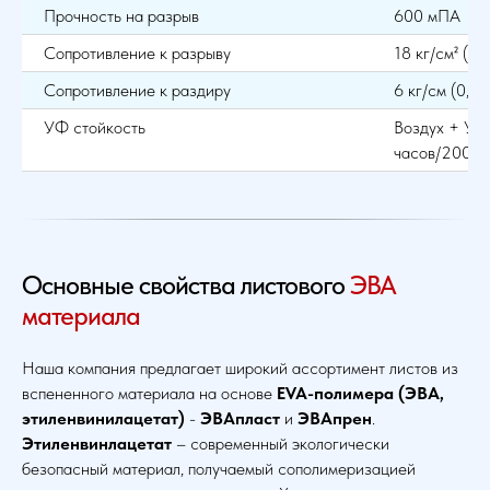
Прочность на разрыв
600 мПА
Сопротивление к разрыву
18 кг/см² (18
Сопротивление к раздиру
6 кг/см (0,6
УФ стойкость
Воздух + У.Ф
часов/200 p
Основные свойства листового
ЭВА
материала
Наша компания предлагает широкий ассортимент листов из
вспененного материала на основе
EVA-полимера (ЭВА,
этиленвинилацетат)
-
ЭВАпласт
и
ЭВАпрен
.
Этиленвинлацетат
– современный экологически
безопасный материал, получаемый сополимеризацией