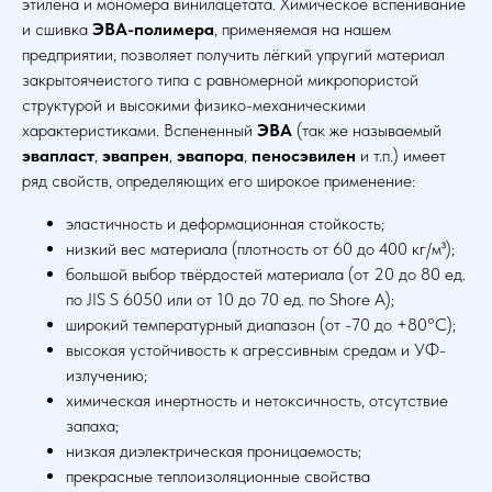
этилена и мономера винилацетата. Химическое вспенивание
и сшивка
ЭВА-полимера
, применяемая на нашем
предприятии, позволяет получить лёгкий упругий материал
закрытоячеистого типа с равномерной микропористой
структурой и высокими физико-механическими
характеристиками. Вспененный
ЭВА
(так же называемый
эвапласт
,
эвапрен
,
эвапора
,
пеносэвилен
и т.п.) имеет
ряд свойств, определяющих его широкое применение:
эластичность и деформационная стойкость;
низкий вес материала (плотность от 60 до 400 кг/м³);
большой выбор твёрдостей материала (от 20 до 80 ед.
по JIS S 6050 или от 10 до 70 ед. по Shore А);
широкий температурный диапазон (от -70 до +80°C);
высокая устойчивость к агрессивным средам и УФ-
излучению;
химическая инертность и нетоксичность, отсутствие
запаха;
низкая диэлектрическая проницаемость;
прекрасные теплоизоляционные свойства