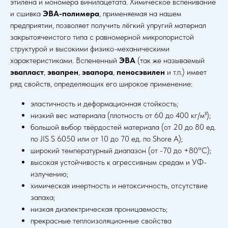
этилена и мономера винилацетата. Химическое вспенивание
и сшивка
ЭВА-полимера
, применяемая на нашем
предприятии, позволяет получить лёгкий упругий материал
закрытоячеистого типа с равномерной микропористой
структурой и высокими физико-механическими
характеристиками. Вспененный
ЭВА
(так же называемый
эвапласт
,
эвапрен
,
эвапора
,
пеносэвилен
и т.п.) имеет
ряд свойств, определяющих его широкое применение:
эластичность и деформационная стойкость;
низкий вес материала (плотность от 60 до 400 кг/м³);
большой выбор твёрдостей материала (от 20 до 80 ед.
по JIS S 6050 или от 10 до 70 ед. по Shore А);
широкий температурный диапазон (от -70 до +80°C);
высокая устойчивость к агрессивным средам и УФ-
излучению;
химическая инертность и нетоксичность, отсутствие
запаха;
низкая диэлектрическая проницаемость;
прекрасные теплоизоляционные свойства