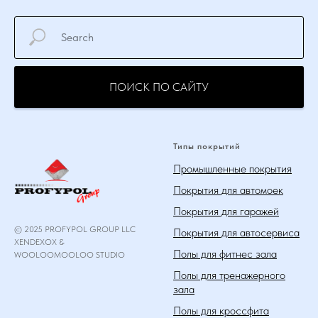
ПОИСК ПО САЙТУ
Типы покрытий
Промышленные покрытия
Покрытия для автомоек
Покрытия для гаражей
© 2025 PROFYPOL GROUP LLC
Покрытия для автосервиса
XENDEXOX &
Полы для фитнес зала
WOOLOOMOOLOO STUDIO
Полы для тренажерного
зала
Полы для кроссфита