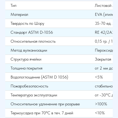
Тип
Листовой ма
Материал
EVA (этиленв
Твердость по Шору
35-70 ед. Sho
Стандарт ASTM D-1056
RE 42/2A2
Относительная плотность
0,15 гр. / 1 см
Метод вулканизации
Пероксидны
Структура ячейки
Закрытая
Толщина покрытия
от 2 мм до 2
Водопоглощение (ASTM D 1056)
<5%
Пожаробезопасность
стабильно пр
Температура эксплуатации
от -30°С до
Относительное удлинение при разрыве
>100%
Термоусадка при 70ºС в теч. 7 дней
<10%