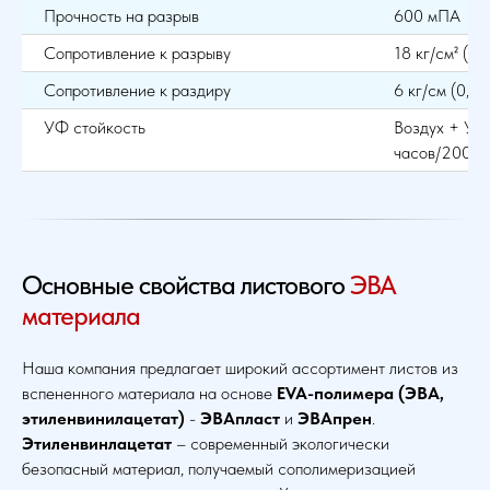
Прочность на разрыв
600 мПА
Сопротивление к разрыву
18 кг/см² (18
Сопротивление к раздиру
6 кг/см (0,6
УФ стойкость
Воздух + У.Ф
часов/200 p
Основные свойства листового
ЭВА
материала
Наша компания предлагает широкий ассортимент листов из
вспененного материала на основе
EVA-полимера (ЭВА,
этиленвинилацетат)
-
ЭВАпласт
и
ЭВАпрен
.
Этиленвинлацетат
– современный экологически
безопасный материал, получаемый сополимеризацией