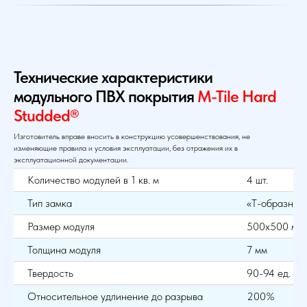
Технические характеристики
модульного ПВХ покрытия
M-Tile Hard
Studded®
Изготовитель вправе вносить в конструкцию усовершенствования, не
изменяющие правила и условия эксплуатации, без отражения их в
эксплуатационной документации.
Количество модулей в 1 кв. м
4 шт.
Тип замка
«Т-образный
Размер модуля
500х500 мм
Толщина модуля
7 мм
Твердость
90-94 ед. Sh
Относительное удлинение до разрыва
200%