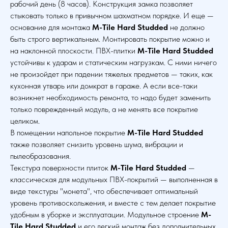
рабочий день (8 часов). Конструкция замка позволяет
стыковать только в привычном шахматном порядке. И еще —
основание для монтажа
M-Tile Hard Studded
не должно
быть строго вертикальным. Монтировать покрытие можно и
на наклонной плоскости. ПВХ-плитки
M-Tile Hard Studded
устойчивы к ударам и статическим нагрузкам. С ними ничего
не произойдет при падении тяжелых предметов — таких, как
кухонная утварь или домкрат в гараже. А если все-таки
возникнет необходимость ремонта, то надо будет заменить
только поврежденный модуль, а не менять все покрытие
целиком.
В помещении напольное покрытие
M-Tile Hard Studded
также позволяет снизить уровень шума, вибрации и
пылеобразования.
Текстура поверхности плиток
M-Tile Hard Studded
—
классическая для модульных ПВХ-покрытий — выполненная в
виде текстуры "монета", что обеспечивает оптимальный
уровень противоскольжения, и вместе с тем делает покрытие
удобным в уборке и эксплуатации. Модульное строение
M-
Tile Hard Studded
и его легкий монтаж без дополнительных