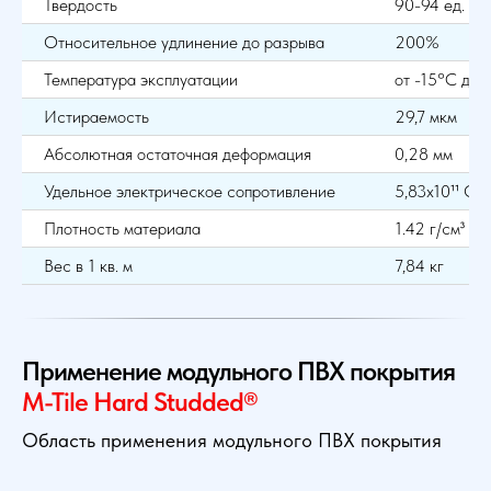
Твердость
90-94 ед. Sh
Относительное удлинение до разрыва
200%
Температура эксплуатации
от -15°С до
Истираемость
29,7 мкм
Абсолютная остаточная деформация
0,28 мм
Удельное электрическое сопротивление
5,83х10¹¹ Ом
Плотность материала
1.42 г/см³
Вес в 1 кв. м
7,84 кг
Применение модульного ПВХ покрытия
M-Tile Hard Studded®
Область применения модульного ПВХ покрытия