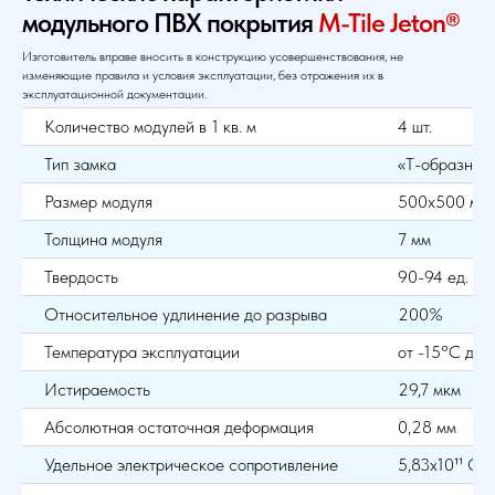
модульного ПВХ покрытия
M-Tile Jeton®
Изготовитель вправе вносить в конструкцию усовершенствования, не
изменяющие правила и условия эксплуатации, без отражения их в
эксплуатационной документации.
Количество модулей в 1 кв. м
4 шт.
Тип замка
«Т-образный
Размер модуля
500х500 мм
Толщина модуля
7 мм
Твердость
90-94 ед. Sh
Относительное удлинение до разрыва
200%
Температура эксплуатации
от -15°С до
Истираемость
29,7 мкм
Абсолютная остаточная деформация
0,28 мм
Удельное электрическое сопротивление
5,83х10¹¹ Ом