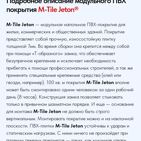
Подробное описание модульного ПВХ
покрытия
M-Tile Jeton®
M-Tile Jeton
— модульное напольное ПВХ-покрытие для
жилых, коммерческих и общественных зданий. Покрытие
представляет собой прочную, износостойкую плитку
толщиной 7мм. Во время сборки она крепится между собой
при помощи «Т-образного» замка, что обеспечивает
безупречное крепление и исключает необходимость
прибегать к помощи профессиональных строителей, а так же
применять специальные крепежные средства (клей или
гвозди, например). 100 кв. м покрытия
M-Tile Jeton
вполне
может быть смонтировано одним человеком за один рабочий
день (8 часов). Конструкция замка позволяет стыковать
только в привычном шахматном порядке. И еще — основание
для монтажа
M-Tile Jeton
не должно быть строго
вертикальным. Монтировать покрытие можно и на наклонной
плоскости. ПВХ-плитки
M-Tile Jeton
устойчивы к ударам и
статическим нагрузкам. С ними ничего не произойдет при
падении тяжелых предметов — таких, как кухонная утварь