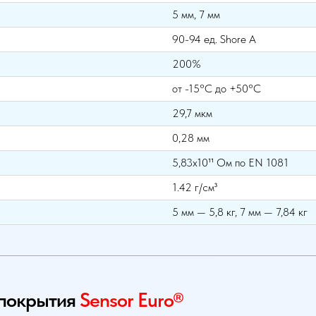
5 мм, 7 мм
90-94 ед. Shore A
200%
от -15°С до +50°С
29,7 мкм
0,28 мм
5,83х10¹¹ Ом по EN 1081
1.42 г/см³
5 мм — 5,8 кг, 7 мм — 7,84 кг
 покрытия
Sensor Euro®