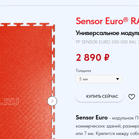
Sensor Euro® R
Универсальное модул
PF SENSOR EURO 500-500 RAL 
2 890
₽
Толщина
КУПИТЬ СЕЙЧАС
Sensor Euro
- модульное П
коммерческих зданий, размер
или 7 мм. Крепится между соб