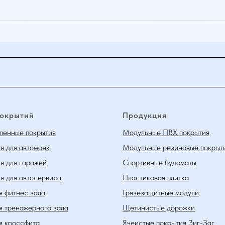
покрытий
Продукция
енные покрытия
Модульные ПВХ покрытия
я для автомоек
Модульные резиновые покрыт
я для гаражей
Спортивные будоматы
я для автосервиса
Пластиковая плитка
я фитнес зала
Грязезащитные модули
я тренажерного зала
Щетинистые дорожки
я кроссфита
Ячеистые покрытия Зиг-Заг