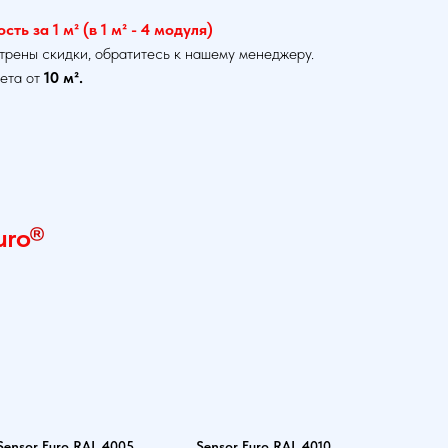
ть за 1 м² (в 1 м² - 4 модуля)
трены скидки, обратитесь к нашему менеджеру.
ета от
10 м².
uro
®
Sensor Euro RAL 4005
Sensor Euro RAL 4010