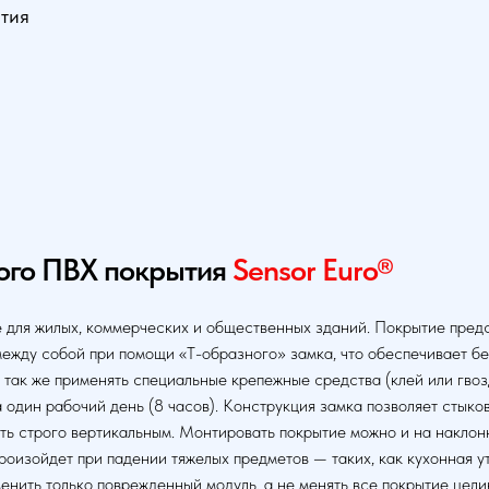
тия
ого ПВХ покрытия
Sensor Euro®
для жилых, коммерческих и общественных зданий. Покрытие предс
между собой при помощи «Т-образного» замка, что обеспечивает б
так же применять специальные крепежные средства (клей или гвозд
 один рабочий день (8 часов). Конструкция замка позволяет стыко
ть строго вертикальным. Монтировать покрытие можно и на наклон
роизойдет при падении тяжелых предметов — таких, как кухонная ут
енить только поврежденный модуль, а не менять все покрытие цели