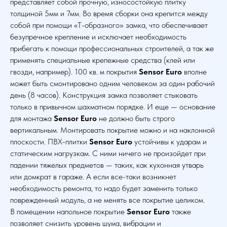
представляет собой прочную, износостойкую плитку
толщиной 5мм и 7мм. Во время сборки она крепится между
собой при помощи «Т-образного» замка, что обеспечивает
безупречное крепление и исключает необходимость
прибегать к помощи профессиональных строителей, а так же
применять специальные крепежные средства (клей или
гвозди, например). 100 кв. м покрытия
Sensor Euro
вполне
может быть смонтировано одним человеком за один рабочий
день (8 часов). Конструкция замка позволяет стыковать
только в привычном шахматном порядке. И еще — основание
для монтажа
Sensor Euro
не должно быть строго
вертикальным. Монтировать покрытие можно и на наклонной
плоскости. ПВХ-плитки
Sensor Euro
устойчивы к ударам и
статическим нагрузкам. С ними ничего не произойдет при
падении тяжелых предметов — таких, как кухонная утварь
или домкрат в гараже. А если все-таки возникнет
необходимость ремонта, то надо будет заменить только
поврежденный модуль, а не менять все покрытие целиком.
В помещении напольное покрытие
Sensor Euro
также
позволяет снизить уровень шума, вибрации и