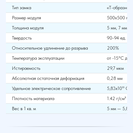
Тип замка
«Т-образный
Размер модуля
500х500 мм
Толщина модуля
5 мм, 7 мм
Твердость
90-94 ед. Sh
Относительное удлинение до разрыва
200%
Температура эксплуатации
от -15°С до
Истираемость
29,7 мкм
Абсолютная остаточная деформация
0,28 мм
Удельное электрическое сопротивление
5,83х10¹¹ Ом
Плотность материала
1.42 г/см³
Вес в 1 кв. м
5 мм — 5,8 кг