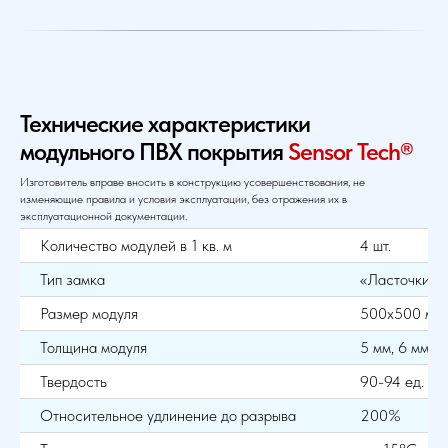
Технические характеристики
модульного ПВХ покрытия
Sensor Tech®
Изготовитель вправе вносить в конструкцию усовершенствования, не
изменяющие правила и условия эксплуатации, без отражения их в
эксплуатационной документации.
Количество модулей в 1 кв. м
4 шт.
Тип замка
«Ласточкин 
Размер модуля
500х500 мм
Толщина модуля
5 мм, 6 мм, 7
Твердость
90-94 ед. Sh
Относительное удлинение до разрыва
200%