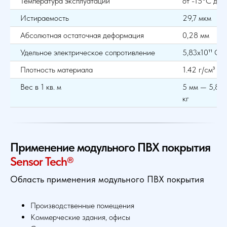
Температура эксплуатации
от -15°С до
Истираемость
29,7 мкм
Абсолютная остаточная деформация
0,28 мм
Удельное электрическое сопротивление
5,83х10¹¹ Ом
Плотность материала
1.42 г/см³
Вес в 1 кв. м
5 мм — 5,8 кг
кг
Применение модульного ПВХ покрытия
Sensor Tech®
Область применения модульного ПВХ покрытия
Производственные помещения
Коммерческие здания, офисы