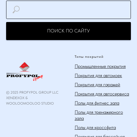
ПОИСК ПО САЙТУ
Типы покрытий
Промышленные покрытия
Покрытия для автомоек
Покрытия для гаражей
© 2025 PROFYPOL GROUP LLC
Покрытия для автосервиса
XENDEXOX &
Полы для фитнес зала
WOOLOOMOOLOO STUDIO
Полы для тренажерного
зала
Полы для кроссфита
Покрытия для бассейнов