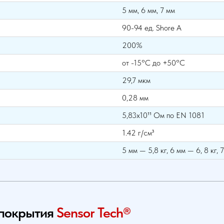
5 мм, 6 мм, 7 мм
90-94 ед. Shore A
200%
от -15°С до +50°С
29,7 мкм
0,28 мм
5,83х10¹¹ Ом по EN 1081
1.42 г/см³
5 мм — 5,8 кг, 6 мм — 6, 8 кг, 
 покрытия
Sensor Tech®