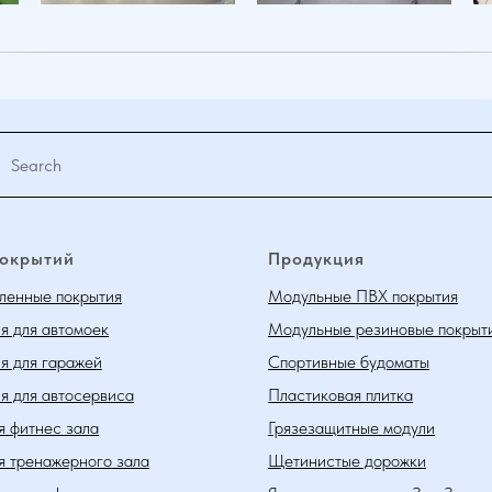
покрытий
Продукция
енные покрытия
Модульные ПВХ покрытия
я для автомоек
Модульные резиновые покрыт
я для гаражей
Спортивные будоматы
я для автосервиса
Пластиковая плитка
я фитнес зала
Грязезащитные модули
я тренажерного зала
Щетинистые дорожки