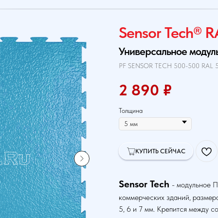
Sensor Tech® R
Универсальное модул
PF SENSOR TECH 500-500 RAL 
2 890
₽
Толщина
КУПИТЬ СЕЙЧАС
Sensor Tech
- модульное П
коммерческих зданий, размер
5, 6 и 7 мм. Крепится между с