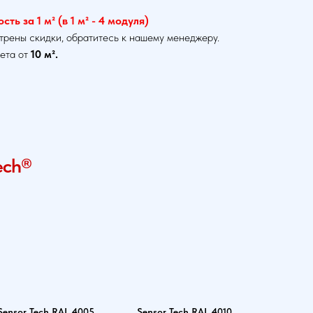
ть за 1 м² (в 1 м² - 4 модуля)
трены скидки, обратитесь к нашему менеджеру.
ета от
10 м².
ech®
Sensor Tech RAL 4005
Sensor Tech RAL 4010