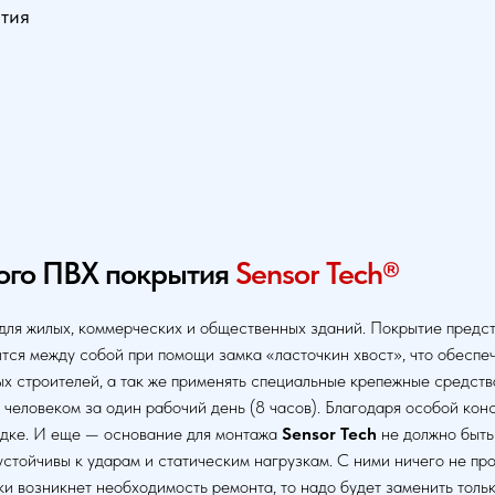
тия
ого ПВХ покрытия
Sensor Tech®
ля жилых, коммерческих и общественных зданий. Покрытие предст
ится между собой при помощи замка «ласточкин хвост», что обеспе
строителей, а так же применять специальные крепежные средства (
человеком за один рабочий день (8 часов). Благодаря особой кон
ядке. И еще — основание для монтажа
Sensor Tech
не должно быть
устойчивы к ударам и статическим нагрузкам. С ними ничего не пр
аки возникнет необходимость ремонта, то надо будет заменить толь