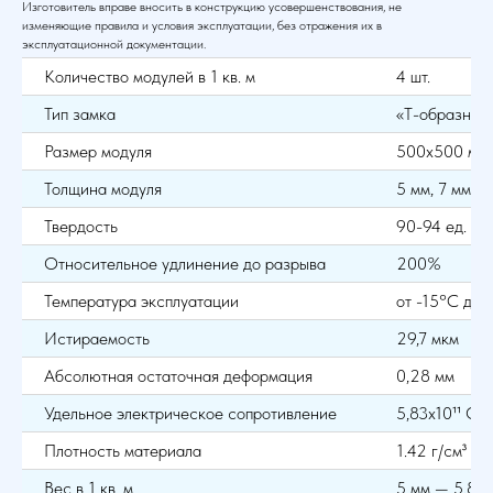
Изготовитель вправе вносить в конструкцию усовершенствования, не
изменяющие правила и условия эксплуатации, без отражения их в
эксплуатационной документации.
Количество модулей в 1 кв. м
4 шт.
Тип замка
«Т-образный
Размер модуля
500х500 мм
Толщина модуля
5 мм, 7 мм
Твердость
90-94 ед. Sh
Относительное удлинение до разрыва
200%
Температура эксплуатации
от -15°С до
Истираемость
29,7 мкм
Абсолютная остаточная деформация
0,28 мм
Удельное электрическое сопротивление
5,83х10¹¹ Ом
Плотность материала
1.42 г/см³
Вес в 1 кв. м
5 мм — 5,8 кг