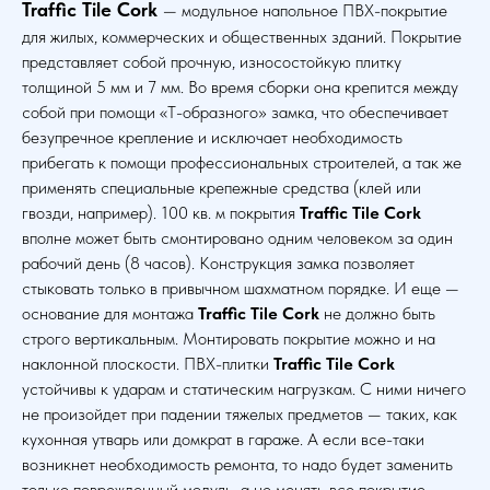
Traffic Tile Cork
— модульное напольное ПВХ-покрытие
для жилых, коммерческих и общественных зданий. Покрытие
представляет собой прочную, износостойкую плитку
толщиной 5 мм и 7 мм. Во время сборки она крепится между
собой при помощи «Т-образного» замка, что обеспечивает
безупречное крепление и исключает необходимость
прибегать к помощи профессиональных строителей, а так же
применять специальные крепежные средства (клей или
гвозди, например). 100 кв. м покрытия
Traffic Tile Cork
вполне может быть смонтировано одним человеком за один
рабочий день (8 часов). Конструкция замка позволяет
стыковать только в привычном шахматном порядке. И еще —
основание для монтажа
Traffic Tile Cork
не должно быть
строго вертикальным. Монтировать покрытие можно и на
наклонной плоскости. ПВХ-плитки
Traffic Tile Cork
устойчивы к ударам и статическим нагрузкам. С ними ничего
не произойдет при падении тяжелых предметов — таких, как
кухонная утварь или домкрат в гараже. А если все-таки
возникнет необходимость ремонта, то надо будет заменить
только поврежденный модуль, а не менять все покрытие