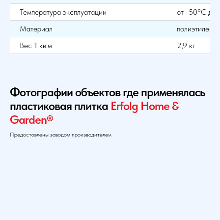
Температура эксплуатации
от -50°С до
Материал
полиэтилен
Вес 1 кв.м
2,9 кг
Фотографии объектов где применялась
пластиковая плитка
Erfolg Home &
Garden
®
Предоставлены заводом производителем