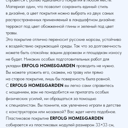
Материал один, что позволит сохранить единый стиль
в дизайне, а цвет покрытия можно выбрать из двух самых
распространенных применяемый в ландшафтном дизайне:
терракот под цвет обожженной глины и зеленый под цвет
травы.
Это покрытие отлично переносит русские морозы, устойчиво
к воздействию окружающей среды. Так что за долговечность
можете быть спокойны: вашим дорожкам и площадкам износу
не будет. Никаких особых подготовительных работ для
укладки
ERFOLG HOME&GARDEN
проводить не нужно.
Вы можете уложить его, скажем, на траву или прямо
на старое покрытие, лишь бы поверхность была ровной.
С
ERFOLG HOME&GARDEN
вы легко сами справитесь
с мощением, вам не понадобится ни прилагать особых
физических усилий, ни обращаться за помощью
к специалистам. Вы помните, как увлеченно играли в детстве
с конструктором или мозаикой? Вас ждет нечто подобное.
Пластиковое покрытие
ERFOLG HOME&GARDEN
собирается из пластиковых модулей размером 33×33 см,