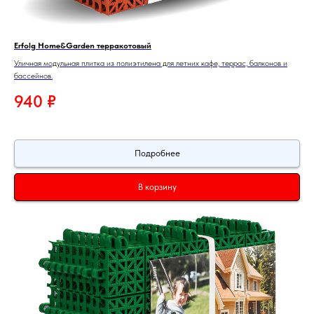
Erfolg Home&Garden терракотовый
Уличная модульная плитка из полиэтилена для летних кафе, террас, балконов и
бассейнов.
940
₽
Подробнее
В корзину