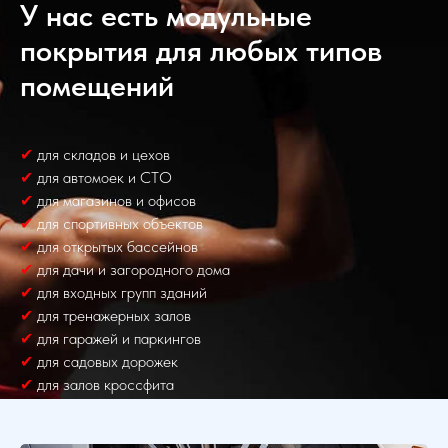
У нас есть модульные
покрытия для любых типов
помещений
✔
для складов и цехов
✔
для автомоек и СТО
✔
для магазинов и офисов
✔
для спортивных объектов
✔
для открытых бассейнов
✔
для дачи и загородного дома
✔
для входных групп зданий
✔
для тренажерных залов
✔
для гаражей и паркингов
✔
для садовых дорожек
✔
для залов кроссфита
✔
для занятий единоборствами