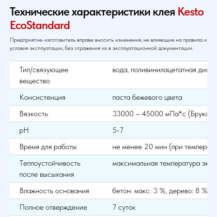
Технические характеристики клея
Kesto
EcoStandard
Предприятие-изготовитель вправе вносить изменения, не влияющие на правила и
условия эксплуатации, без отражения их в эксплуатационной документации.
Тип/связующее
вода, поливинилацетатная диспе
вещество
Консистенция
паста бежевого цвета
Вязкость
33000 – 45000 мПа*с (Брукфиль
pH
5-7
Время для работы
не менее 20 мин (при температ
Tеплоустойчивость
максимальная температура эксп
после высыхания
Влажность основания
бетон: макс. 3 %, дерево: 8 %
Полное отверждение
7 суток