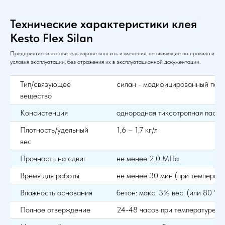
Технические характеристики клея
Kesto Flex Silan
Предприятие-изготовитель вправе вносить изменения, не влияющие на правила и
условия эксплуатации, без отражения их в эксплуатационной документации.
Тип/связующее
силан - модифицированный пол
вещество
Консистенция
однородная тиксотропная паста
Плотность/удельный
1,6 – 1,7 кг/л
вес
Прочность на сдвиг
не менее 2,0 МПа
Время для работы
не менее 30 мин (при температ
Влажность основания
бетон: макс. 3% вес. (или 80 % о
Полное отверждение
24-48 часов при температуре +