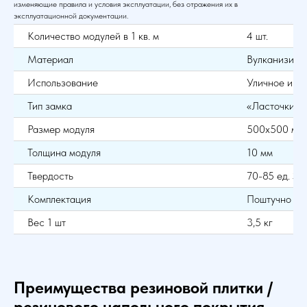
изменяющие правила и условия эксплуатации, без отражения их в
эксплуатационной документации.
Количество модулей в 1 кв. м
4 шт.
Материал
Вулканизиро
Использование
Уличное и в
Тип замка
«Ласточкин 
Размер модуля
500х500 мм
Толщина модуля
10 мм
Твердость
70-85 ед. Sh
Комплектация
Поштучно
Вес 1 шт
3,5 кг
Преимущества резиновой плитки /
резинового напольного покрытия