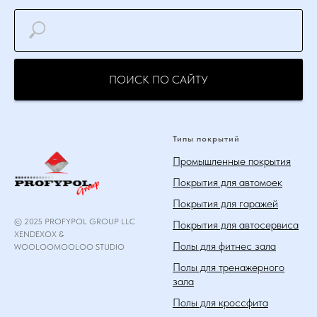
ПОИСК ПО САЙТУ
Типы покрытий
Промышленные покрытия
Покрытия для автомоек
Покрытия для гаражей
© 2025 PROFYPOL GROUP LLC
Покрытия для автосервиса
XENDEXOX &
Полы для фитнес зала
WOOLOOMOOLOO STUDIO
Полы для тренажерного
зала
Полы для кроссфита