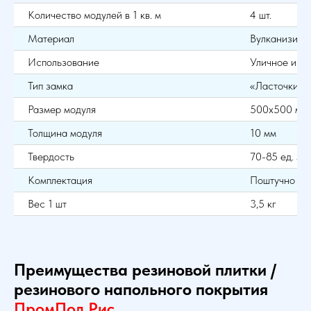
Количество модулей в 1 кв. м
4 шт.
Материал
Вулканизиро
Использование
Уличное и в
Тип замка
«Ласточкин 
Размер модуля
500х500 мм
Толщина модуля
10 мм
Твердость
70-85 ед. Sh
Комплектация
Поштучно
Вес 1 шт
3,5 кг
Преимущества резиновой плитки /
резинового напольного покрытия
ПромПол Рис