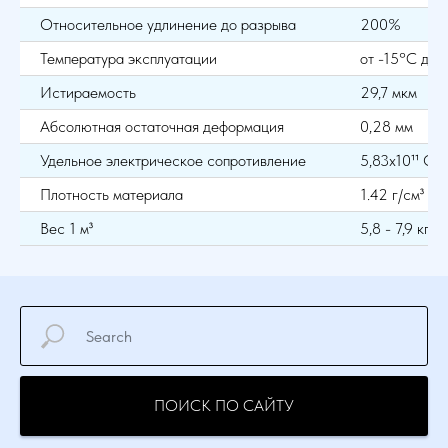
Относительное удлинение до разрыва
200%
Температура эксплуатации
от -15°С до
Истираемость
29,7 мкм
Абсолютная остаточная деформация
0,28 мм
Удельное электрическое сопротивление
5,83х10¹¹ Ом
Плотность материала
1.42 г/см³
Вес 1 м³
5,8 - 7,9 кг
ПОИСК ПО САЙТУ