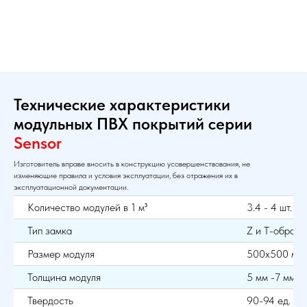
Технические характеристики
модульных ПВХ покрытий серии
Sensor
Изготовитель вправе вносить в конструкцию усовершенствования, не
изменяющие правила и условия эксплуатации, без отражения их в
эксплуатационной документации.
Количество модулей в 1 м³
3.4 - 4 шт.
Тип замка
Z и T-образ
Размер модуля
500х500 мм
Толщина модуля
5 мм -7 мм
Твердость
90-94 ед. Sh