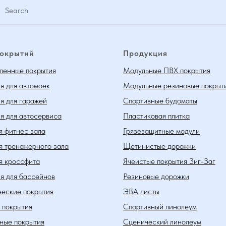
покрытий
Продукция
енные покрытия
Модульные ПВХ покрытия
я для автомоек
Модульные резиновые покрыт
я для гаражей
Спортивные будоматы
я для автосервиса
Пластиковая плитка
я фитнес зала
Грязезащитные модули
я тренажерного зала
Щетинистые дорожки
я кроссфита
Ячеистые покрытия Зиг-Заг
я для бассейнов
Резиновые дорожки
еские покрытия
ЭВА листы
 покрытия
Спортивный линолеум
ные покрытия
Сценический линолеум