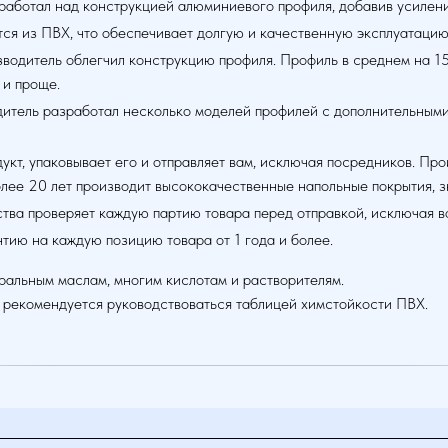
работал над конструкцией алюминиевого профиля, добавив усиления
ется из ПВХ, что обеспечивает долгую и качественную эксплуатацию
зводитель облегчил конструкцию профиля. Профиль в среднем на 15%
 и проще.
итель разработал несколько моделей профилей с дополнительными
дукт, упаковывает его и отправляет вам, исключая посредников. П
лее 20 лет производит высококачественные напольные покрытия, з
ства проверяет каждую партию товара перед отправкой, исключая в
нтию на каждую позицию товара от 1 года и более.
ральным маслам, многим кислотам и растворителям.
 рекомендуется руководствоваться таблицей химстойкости ПВХ.