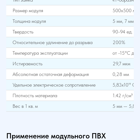
Размер модуля
500х500 мм
Толщина модуля
5 мм, 7 мм
Твердость
90-94 ед. Sh
Относительное удлинение до разрыва
200%
Температура эксплуатации
от -15°С до
Истираемость
29,7 мкм
Абсолютная остаточная деформация
0,28 мм
Удельное электрическое сопротивление
5,83х10¹¹ Ом
Плотность материала
1.42 г/см³
Вес в 1 кв. м
5 мм — 5,8 кг
Применение модульного ПВХ