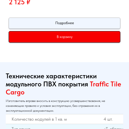
2 125
₽
Подробнее
В корзину
Технические характеристики
модульного ПВХ покрытия
Traffic Tile
Cargo
Изготовитель вправе вносить в конструкцию усовершенствования, не
изменяющие правила и условия эксплуатации, без отражения их в
эксплуатационной документации.
Количество модулей в 1 кв. м
4 шт.
Тип замка
«Т-образный