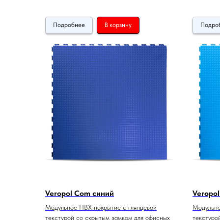
Подробнее
В корзину
Подро
Veropol Com синий
Veropo
Модульное ПВХ покрытие с глянцевой
Модульно
текстурой со скрытым замком для офисных
текстуро