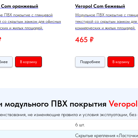
l Com оранжевый
Veropol Com бежевый
е ПВХ покрытие с глянцевой
Модульное ПВХ покрытие с глянц
й со скрытым замком для офисных
текстурой со скрытым замком для
ских и жилых площадей.
коммерческих и жилых площадей.
₽
465
₽
бнее
В корзину
Подробнее
В корзину
и модульного ПВХ покрытия
Veropo
енствования, не изменяющие правила и условия эксплуатации, без
6 шт.
Скрытые крепления «Ласточки