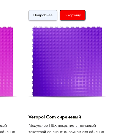
Подробнее
В корзину
Veropol Com сиреневый
евой
Модульное ПВХ покрытие с глянцевой
 офисных
текстурой со скрытым замком для офисных