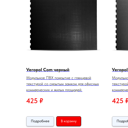
Veropol Com черный
Veropo
Модульное ПВХ покрытие с глянцевой
Модульно
текстурой со скрытым замком для офисных
текстуро
коммерческих и жилых площадей.
коммерче
425
₽
425
Подробнее
В корзину
Подро