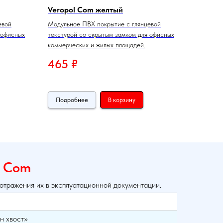
Veropol Com желтый
евой
Модульное ПВХ покрытие с глянцевой
 офисных
текстурой со скрытым замком для офисных
коммерческих и жилых площадей.
465
₽
Подробнее
В корзину
l Com
 отражения их в эксплуатационной документации.
н хвост»