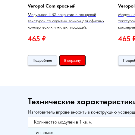
Veropol Com красный
Veropo
Модульное ПВХ покрытие с глянцевой
Модульно
текстурой со скрытым замком для офисных
текстуро
коммерческих и жилых площадей.
коммерче
465
₽
465
Подробнее
В корзину
Подро
Технические характеристик
Изготовитель вправе вносить в конструкцию усоверш
Количество модулей в 1 кв. м
Тип замка