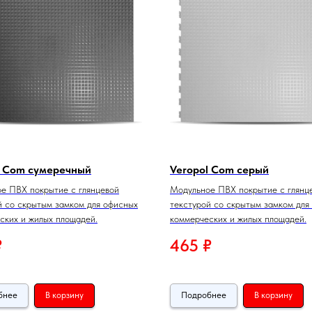
l Com сумеречный
Veropol Com серый
е ПВХ покрытие с глянцевой
Модульное ПВХ покрытие с глянц
й со скрытым замком для офисных
текстурой со скрытым замком для
ских и жилых площадей.
коммерческих и жилых площадей.
₽
465
₽
бнее
В корзину
Подробнее
В корзину