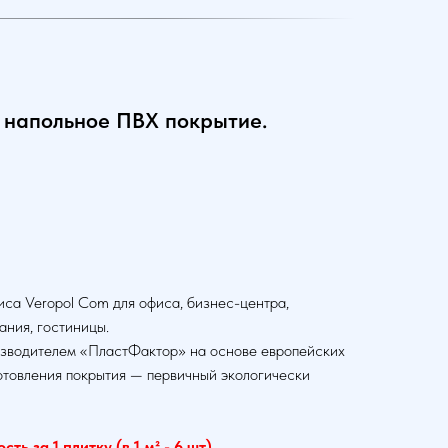
 напольное ПВХ покрытие.
са Veropol Com для офиса, бизнес-центра,
ания, гостиницы.
зводителем «ПластФактор» на основе европейских
отовления покрытия — первичный экологически
ть за 1 плитку (в 1 м² - 6 шт)