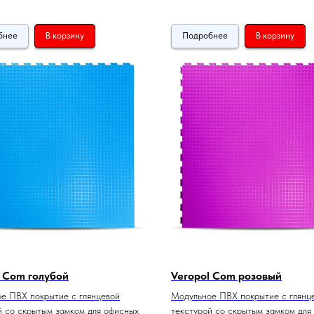
бнее
В корзину
Подробнее
В корзину
l Com голубой
Veropol Com розовый
е ПВХ покрытие с глянцевой
Модульное ПВХ покрытие с глянц
й со скрытым замком для офисных
текстурой со скрытым замком для