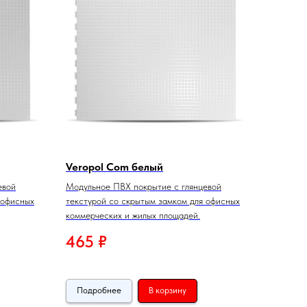
Veropol Com белый
евой
Модульное ПВХ покрытие с глянцевой
 офисных
текстурой со скрытым замком для офисных
коммерческих и жилых площадей.
465
₽
Подробнее
В корзину