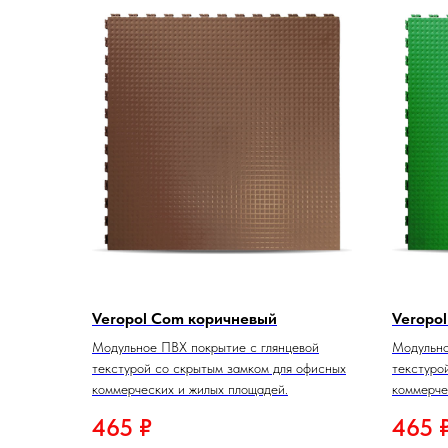
Veropol Com коричневый
Veropo
Модульное ПВХ покрытие с глянцевой
Модульно
текстурой со скрытым замком для офисных
текстуро
коммерческих и жилых площадей.
коммерче
465
₽
465